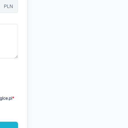
PLN
lce.pl
*