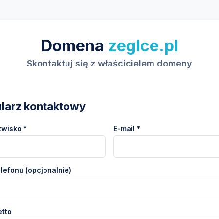
Domena
zeglce.pl
Skontaktuj się z właścicielem domeny
larz kontaktowy
zwisko *
E-mail *
lefonu (opcjonalnie)
etto