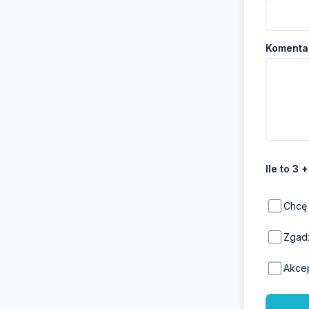
Komentar
Ile to 3 
Chcę 
Zgadz
Akce