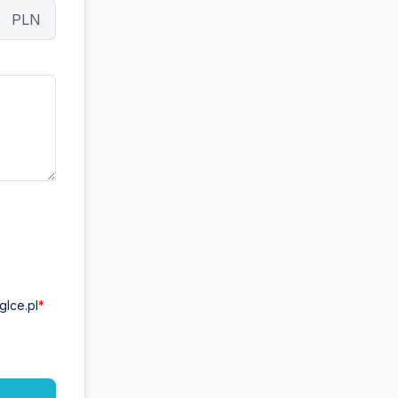
PLN
lce.pl
*