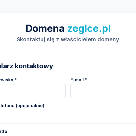
Domena
zeglce.pl
Skontaktuj się z właścicielem domeny
larz kontaktowy
zwisko *
E-mail *
lefonu (opcjonalnie)
etto