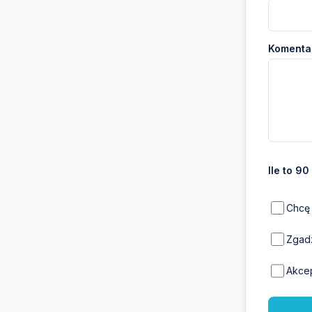
Komentar
Ile to 90
Chcę 
Zgadz
Akce